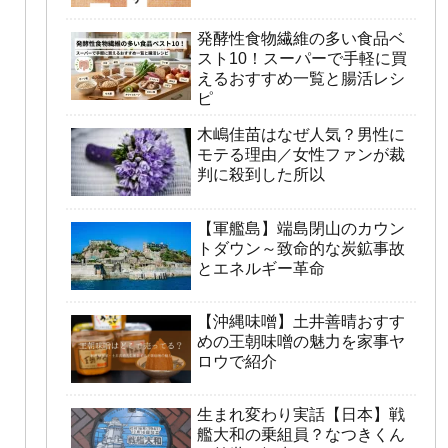
発酵性食物繊維の多い食品ベ
スト10！スーパーで手軽に買
えるおすすめ一覧と腸活レシ
ピ
木嶋佳苗はなぜ人気？男性に
モテる理由／女性ファンが裁
判に殺到した所以
【軍艦島】端島閉山のカウン
トダウン～致命的な炭鉱事故
とエネルギー革命
【沖縄味噌】土井善晴おすす
めの王朝味噌の魅力を家事ヤ
ロウで紹介
生まれ変わり実話【日本】戦
艦大和の乗組員？なつきくん