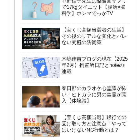
中野信子先生は酪酸菌サプリ
で17kgダイエット【腸活×脳
科学】ホンマでっかTV
【宝くじ高額当選者の生活】
その後のリアルな変化とバレ
ない究極の防衛策
木嶋佳苗ブログの現在【2025
年2月】拘置所日記とnoteの
連載
春日部のカラオケ心霊譚が怖
い！ヒトカラに男の幽霊が闖
入【体験談】
【宝くじ高額当選】銀行での
受け取り方と注意点！やって
はいけないNG行動とは？