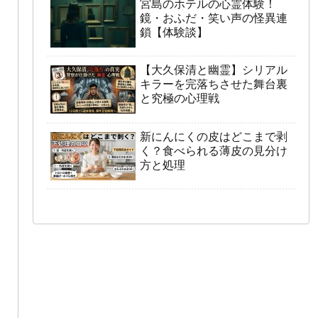
宮島のホテルの心霊体験！
鏡・おふだ・笑い声の怪異連
鎖【体験談】
【大久保清と幽霊】シリアル
キラーを完落ちさせた舞台裏
と究極の心理戦
新にんにくの皮はどこまで剥
く？食べられる薄皮の見分け
方と処理