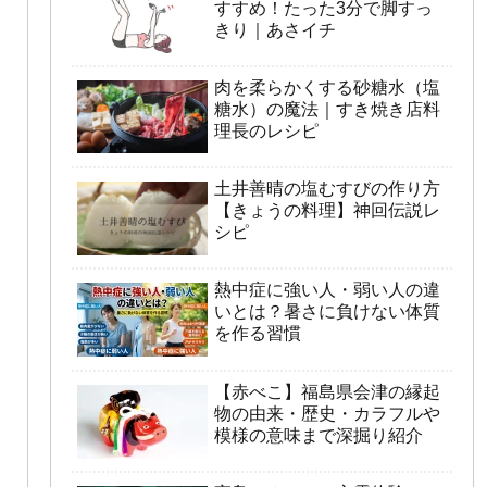
すすめ！たった3分で脚すっ
きり｜あさイチ
肉を柔らかくする砂糖水（塩
糖水）の魔法｜すき焼き店料
理長のレシピ
土井善晴の塩むすびの作り方
【きょうの料理】神回伝説レ
シピ
熱中症に強い人・弱い人の違
いとは？暑さに負けない体質
を作る習慣
【赤べこ】福島県会津の縁起
物の由来・歴史・カラフルや
模様の意味まで深掘り紹介