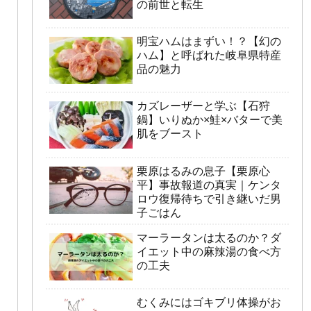
の前世と転生
明宝ハムはまずい！？【幻の
ハム】と呼ばれた岐阜県特産
品の魅力
カズレーザーと学ぶ【石狩
鍋】いりぬか×鮭×バターで美
肌をブースト
栗原はるみの息子【栗原心
平】事故報道の真実｜ケンタ
ロウ復帰待ちで引き継いだ男
子ごはん
マーラータンは太るのか？ダ
イエット中の麻辣湯の食べ方
の工夫
むくみにはゴキブリ体操がお