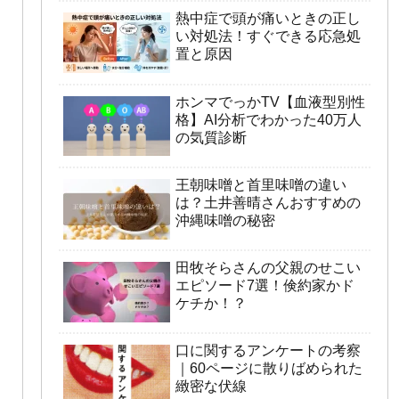
熱中症で頭が痛いときの正し
い対処法！すぐできる応急処
置と原因
ホンマでっかTV【血液型別性
格】AI分析でわかった40万人
の気質診断
王朝味噌と首里味噌の違い
は？土井善晴さんおすすめの
沖縄味噌の秘密
田牧そらさんの父親のせこい
エピソード7選！倹約家かド
ケチか！？
口に関するアンケートの考察
｜60ページに散りばめられた
緻密な伏線