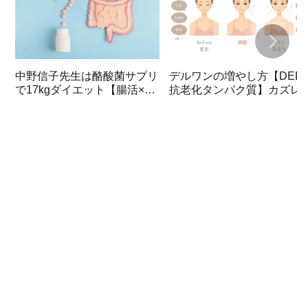
中野信子先生は酪酸菌サプリ
デルワンの増やし方【DEL-
で17kgダイエット【腸活×脳
抗老化タンパク質】カズレ
科学】ホンマでっかTV
ザーと学ぶ