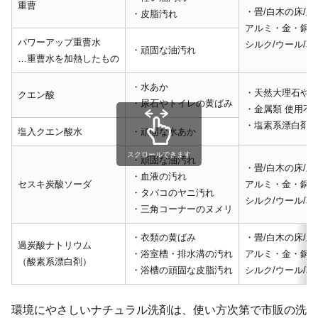
重曹
・畳/白木の床/土
・皮脂汚れ
アルミ・金・銅・
パワーアップ重曹水
シルク/ウール/革
・頑固な油汚れ
…重曹水を加熱したもの
・水あか
・天然大理石や
クエン酸
・尿石やトイレの黄ばみ
・金属類 使用不
・塩素系漂白剤
塩入クエン酸水
・頑固な水あか
スクロールできます
・頑固な油汚れ
・畳/白木の床/土
・血液の汚れ
セスキ炭酸ソーダ
アルミ・金・銅・
・タバコのヤニ汚れ
シルク/ウール/革
・三角コーナーのヌメリ
・衣類の黄ばみ
・畳/白木の床/土
過炭酸ナトリウム
・浴室槽・排水溝の汚れ
アルミ・金・銅・
（酸素系漂白剤）
・浴槽の頑固な皮脂汚れ
シルク/ウール/革
環境にやさしいナチュラル洗剤は、使い方次第で市販の洗