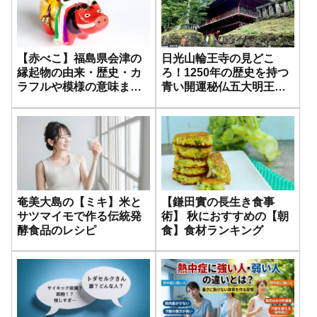
【赤べこ】福島県会津の
日光山輪王寺の見どこ
縁起物の由来・歴史・カ
ろ！1250年の歴史を持つ
ラフルや模様の意味まで
青い開運秘仏五大明王を
深掘り紹介
初公開
奄美大島の【ミキ】米と
【鎌田實の長生き食事
サツマイモで作る伝統発
術】 秋におすすめの【朝
酵食品のレシピ
食】食材ランキング