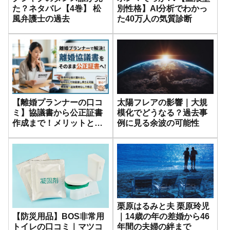
た？ネタバレ【4巻】 松
別性格】AI分析でわかっ
風弁護士の過去
た40万人の気質診断
【離婚プランナーの口コ
太陽フレアの影響｜大規
ミ】協議書から公正証書
模化でどうなる？過去事
作成まで！メリットと評
例に見る余波の可能性
判を徹底解説
栗原はるみと夫 栗原玲児
【防災用品】BOS非常用
｜14歳の年の差婚から46
トイレの口コミ｜マツコ
年間の夫婦の絆まで