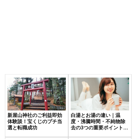
新屋山神社のご利益即効
白湯とお湯の違い｜温
体験談！宝くじのプチ当
度・沸騰時間・不純物除
選と転職成功
去の3つの重要ポイントを
徹底解説