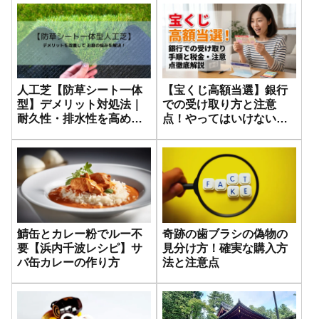
人工芝【防草シート一体
【宝くじ高額当選】銀行
型】デメリット対処法｜
での受け取り方と注意
耐久性・排水性を高める
点！やってはいけないNG
実践テクニック
行動とは？
鯖缶とカレー粉でルー不
奇跡の歯ブラシの偽物の
要【浜内千波レシピ】サ
見分け方！確実な購入方
バ缶カレーの作り方
法と注意点