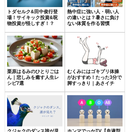
トダセルク&田中俊行登
熱中症に強い人・弱い人
場！サイキック投資&呪
の違いとは？暑さに負け
物投資が怪しすぎ！？
ない体質を作る習慣
栗原はるみのひとりごは
むくみにはゴキブリ体操
ん｜悲しみを癒す人生レ
がおすすめ！たった3分で
シピ7選
脚すっきり｜あさイチ
クジャクのダンス誰が見
ホンマでっかTV【血液型