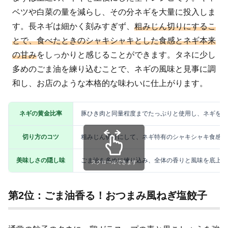
ベツや白菜の量を減らし、その分ネギを大量に投入しま
す。長ネギは細かく刻みすぎず、
粗みじん切りにするこ
とで、食べたときのシャキシャキとした食感とネギ本来
の甘み
をしっかりと感じることができます。タネに少し
多めのごま油を練り込むことで、ネギの風味と見事に調
和し、お店のような本格的な味わいに仕上がります。
ネギの黄金比率
豚ひき肉と同量程度までたっぷりと使用し、ネギを主
切り方のコツ
粗みじん切りにして、ネギ特有のシャキシャキ食感を
美味しさの隠し味
ごま油を多めに練り込み、全体の香りと風味を底上げ
スクロールできます
第2位：ごま油香る！おつまみ風ねぎ塩餃子