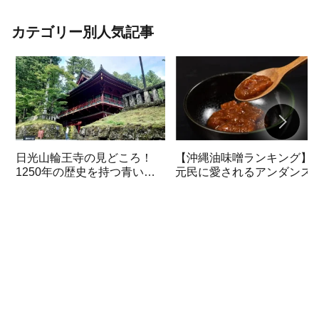
回復効果が期待できる餃子がおすすめ。
材料の選び方から調理手順、さらに効果
を高めるコツまで、科学的な根拠に基づ
カテゴリー別人気記事
いた健康的な鍋レシピをご紹介。
日光山輪王寺の見どころ！
【沖縄油味噌ランキング】
1250年の歴史を持つ青い開
元民に愛されるアンダンス
運秘仏五大明王を初公開
おすすめ3選