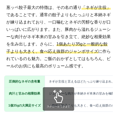
葱ッペ餃子最大の特徴は、その名の通り
「ネギが主役」
であることです。通常の餃子よりもたっぷりと本納ネギ
が練り込まれており、一口噛むとネギの芳醇な香りが口
いっぱいに広がります。また、豚肉から溢れるジューシ
ーな肉汁がネギ本来の甘みを引き立て、絶妙な相乗効果
を生み出します。さらに、
1個あたり35gと一般的な餃
子よりも大きく、食べ応え抜群のジャンボサイズ
に作ら
れているのも魅力。ご飯のおかずとしてはもちろん、ビ
ールのお供にも最高のボリューム感です。
圧倒的なネギの含有量
ネギが主役と言えるほどたっぷり練り込まれ、
肉汁と甘みの相乗効果
ジューシーな肉汁が本納ネギ本来の甘みを極限
1個35gの大満足サイズ
一般的な餃子よりも大きく、食べ応え抜群のボ
スクロールできます