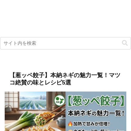
【葱ッペ餃子】本納ネギの魅力一覧！マツ
コ絶賛の味とレシピ5選