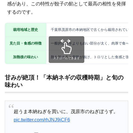
感があり、この特性が餃子の餡として最高の相性を発揮
するのです。
栽培地域と歴史
千葉県茂原市の本納地区で古くから栽培されている
見た目・食感の特徴
一般的なネギよりも白い部分が太く、肉厚で食べ応
加熱後の味わい
熱を加えると辛味が抜け、トロリとした食感と強い
スクロールできます
甘みが絶頂！「本納ネギの収穫時期」と旬の
味わい
超うま本納ねぎを買いに、茂原市のねぎぼうず。
pic.twitter.com/rhJNJ9iCF6