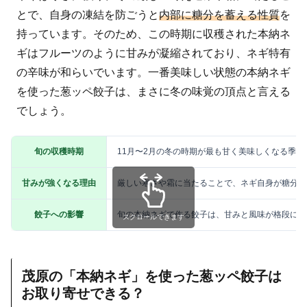
とで、自身の凍結を防ごうと
内部に糖分を蓄える性質
を
持っています。そのため、この時期に収穫された本納ネ
ギはフルーツのように甘みが凝縮されており、ネギ特有
の辛味が和らいでいます。一番美味しい状態の本納ネギ
を使った葱ッペ餃子は、まさに冬の味覚の頂点と言える
でしょう。
旬の収穫時期
11月〜2月の冬の時期が最も甘く美味しくなる季節
甘みが強くなる理由
厳しい寒さや霜に当たることで、ネギ自身が糖分を
餃子への影響
旬の本納ネギで作る餃子は、甘みと風味が格段にア
スクロールできます
茂原の「本納ネギ」を使った葱ッペ餃子は
お取り寄せできる？