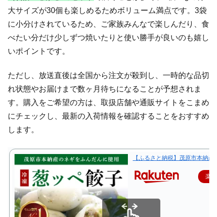
大サイズが30個も楽しめるためボリューム満点です。3袋
に小分けされているため、ご家族みんなで楽しんだり、食
べたい分だけ少しずつ焼いたりと使い勝手が良いのも嬉し
いポイントです。
ただし、放送直後は全国から注文が殺到し、一時的な品切
れ状態やお届けまで数ヶ月待ちになることが予想されま
す。購入をご希望の方は、取扱店舗や通販サイトをこまめ
にチェックし、最新の入荷情報を確認することをおすすめ
します。
【ふるさと納税】茂原市本納産のネギ
楽