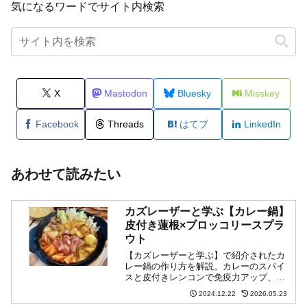
気になるワードでサイト内検索
X
Mastodon
Bluesky
Misskey
Facebook
Threads
はてブ
LinkedIn
あわせて読みたい
カズレーザーと学ぶ【カレー鍋】
皮付き蓮根×ブロッコリースプラ
ウト
【カズレーザーと学ぶ】で紹介されたカ
レー鍋の作り方を解説。カレーのスパイ
スと皮付きレンコンで免疫力アップ、ブ
ロッコリースプラウトと鰹だしの相乗効
2024.12.22
2026.05.23
果で抗酸化作用が13倍に。シメには疲労