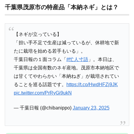
千葉県茂原市の特産品「本納ネギ」とは？
【ネギが立っている】
「担い手不足で生産は減っているが、休耕地で新
たに栽培を始める若手もいる」。
千葉日報の１面コラム「
#忙人寸語
」。本日は、
千葉県は全国有数のネギ産地。茂原市本納地区で
は甘くてやわらかい「本納ねぎ」が栽培されてい
ることを巡る話題です。
https://t.co/HwdHFZj9JK
pic.twitter.com/PrRyGi9ukN
— 千葉日報 (@chibanippo)
January 23, 2025