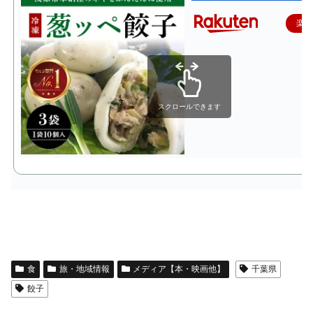
楽
スクロールできます
食
旅・地域情報
メディア【本・映画他】
千葉県
餃子