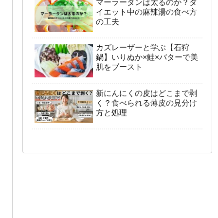
マーラータンは太るのか？ダ
イエット中の麻辣湯の食べ方
の工夫
カズレーザーと学ぶ【石狩
鍋】いりぬか×鮭×バターで美
肌をブースト
新にんにくの皮はどこまで剥
く？食べられる薄皮の見分け
方と処理