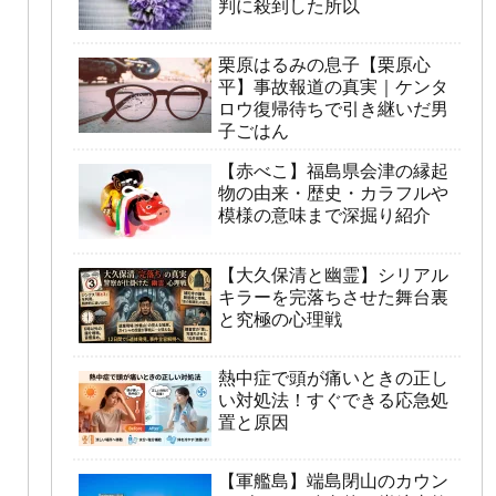
判に殺到した所以
栗原はるみの息子【栗原心
平】事故報道の真実｜ケンタ
ロウ復帰待ちで引き継いだ男
子ごはん
【赤べこ】福島県会津の縁起
物の由来・歴史・カラフルや
模様の意味まで深掘り紹介
【大久保清と幽霊】シリアル
キラーを完落ちさせた舞台裏
と究極の心理戦
熱中症で頭が痛いときの正し
い対処法！すぐできる応急処
置と原因
【軍艦島】端島閉山のカウン