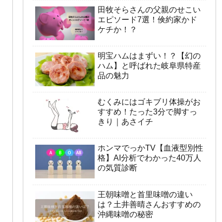
田牧そらさんの父親のせこい
エピソード7選！倹約家かド
ケチか！？
明宝ハムはまずい！？【幻の
ハム】と呼ばれた岐阜県特産
品の魅力
むくみにはゴキブリ体操がお
すすめ！たった3分で脚すっ
きり｜あさイチ
ホンマでっかTV【血液型別性
格】AI分析でわかった40万人
の気質診断
王朝味噌と首里味噌の違い
は？土井善晴さんおすすめの
沖縄味噌の秘密