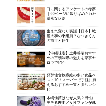
口に関するアンケートの考察
｜60ページに散りばめられた
緻密な伏線
生まれ変わり実話【日本】戦
艦大和の乗組員？なつきくん
の前世と転生
【沖縄味噌】土井善晴おすす
めの王朝味噌の魅力を家事ヤ
ロウで紹介
発酵性食物繊維の多い食品ベ
スト10！スーパーで手軽に買
えるおすすめ一覧と腸活レシ
ピ
木嶋佳苗はなぜ人気？男性に
モテる理由／女性ファンが裁