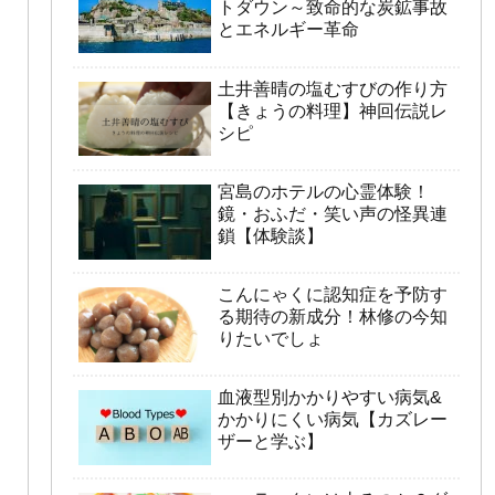
トダウン～致命的な炭鉱事故
とエネルギー革命
土井善晴の塩むすびの作り方
【きょうの料理】神回伝説レ
シピ
宮島のホテルの心霊体験！
鏡・おふだ・笑い声の怪異連
鎖【体験談】
こんにゃくに認知症を予防す
る期待の新成分！林修の今知
りたいでしょ
血液型別かかりやすい病気&
かかりにくい病気【カズレー
ザーと学ぶ】