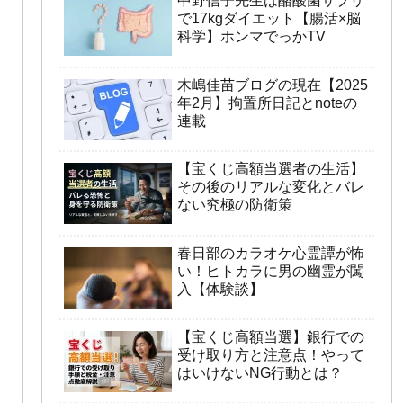
中野信子先生は酪酸菌サプリ
で17kgダイエット【腸活×脳
科学】ホンマでっかTV
木嶋佳苗ブログの現在【2025
年2月】拘置所日記とnoteの
連載
【宝くじ高額当選者の生活】
その後のリアルな変化とバレ
ない究極の防衛策
春日部のカラオケ心霊譚が怖
い！ヒトカラに男の幽霊が闖
入【体験談】
【宝くじ高額当選】銀行での
受け取り方と注意点！やって
はいけないNG行動とは？