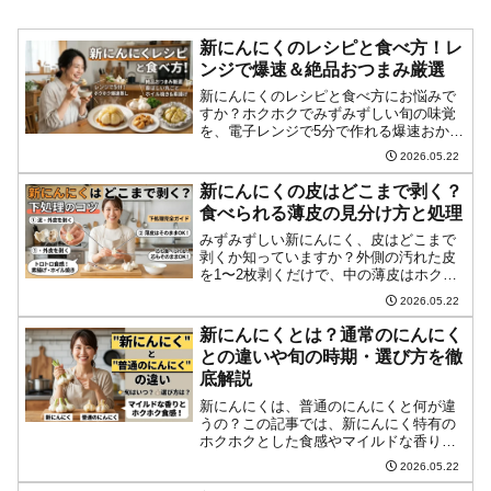
新にんにくのレシピと食べ方！レ
ンジで爆速＆絶品おつまみ厳選
新にんにくのレシピと食べ方にお悩みで
すか？ホクホクでみずみずしい旬の味覚
を、電子レンジで5分で作れる爆速おかず
から、香ばしい素揚げ・ホイル焼きまで
2026.05.22
厳選紹介！使い切れない時の長期保存方
法も必見です。
新にんにくの皮はどこまで剥く？
食べられる薄皮の見分け方と処理
みずみずしい新にんにく、皮はどこまで
剥くか知っていますか？外側の汚れた皮
を1〜2枚剥くだけで、中の薄皮はホクホ
ク美味しく食べられます！「どこからが
2026.05.22
薄皮？」という見分け方のサインや、気
になる芯の処理、ニオイを抑えるコツを
新にんにくとは？通常のにんにく
まとめました。
との違いや旬の時期・選び方を徹
底解説
新にんにくは、普通のにんにくと何が違
うの？この記事では、新にんにく特有の
ホクホクとした食感やマイルドな香りの
理由から、スーパーで見かける旬の時
2026.05.22
期、新鮮なものの選び方まで詳しく解説