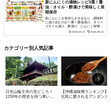
します。美味しい食べ方や皮の剥き方も
新にんにくの漬物レシピ4選！醤
紹介しているので、初夏の味覚を存分に
油・オイル・酢漬けで美味しく長
楽しみたい方は必見です！
期保存
新にんにくを長持ちさせるなら、調味料
に漬け込むのが一番！醤油漬け、オリー
ブオイル漬け、酢漬け、にんにく味噌の
失敗しない作り方を解説します。カビを
2026.05.21
2026.05.22
防ぐコツや日持ちの目安、毎日の料理が
格段に美味しくなる万能調味料への活用
法もたっぷりご紹介。
カテゴリー別人気記事
日光山輪王寺の見どころ！
【沖縄油味噌ランキング】
1250年の歴史を持つ青い開
元民に愛されるアンダンス
運秘仏五大明王を初公開
おすすめ3選