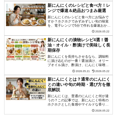
しい保存手順と、用途に合わせた冷凍の
新にんにくのレシピと食べ方！レ
コツを徹底解説します。
ンジで爆速＆絶品おつまみ厳選
新にんにくのレシピと食べ方にお悩みで
すか？ホクホクでみずみずしい旬の味覚
を、電子レンジで5分で作れる爆速おかず
から、香ばしい素揚げ・ホイル焼きまで
2026.05.22
厳選紹介！使い切れない時の長期保存方
法も必見です。
新にんにくの漬物レシピ4選！醤
油・オイル・酢漬けで美味しく長
期保存
新にんにくを長持ちさせるなら、調味料
に漬け込むのが一番！醤油漬け、オリー
ブオイル漬け、酢漬け、にんにく味噌の
失敗しない作り方を解説します。カビを
2026.05.21
2026.05.22
防ぐコツや日持ちの目安、毎日の料理が
格段に美味しくなる万能調味料への活用
新にんにくとは？通常のにんにく
法もたっぷりご紹介。
との違いや旬の時期・選び方を徹
底解説
新にんにくは、普通のにんにくと何が違
うの？この記事では、新にんにく特有の
ホクホクとした食感やマイルドな香りの
理由から、スーパーで見かける旬の時
2026.05.22
期、新鮮なものの選び方まで詳しく解説
します。美味しい食べ方や皮の剥き方も