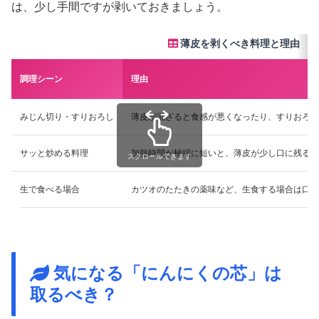
は、少し手間ですが剥いておきましょう。
薄皮を剥くべき料理と理由
調理シーン
理由
みじん切り・すりおろし
薄皮が混ざると食感が悪くなったり、すりおろし
サッと炒める料理
加熱時間が極端に短いと、薄皮が少し口に残るよ
スクロールできます
生で食べる場合
カツオのたたきの薬味など、生食する場合は口当
気になる「にんにくの芯」は
取るべき？