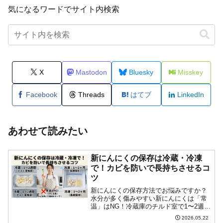
気になるワードでサイト内検索
X
Mastodon
Bluesky
Misskey
Facebook
Threads
はてブ
LinkedIn
あわせて読みたい
新にんにくの保存は冷蔵・冷凍
で！カビを防いで長持ちさせるコ
ツ
新にんにくの保存方法でお悩みですか？
水分が多く傷みやすい新にんにくは「常
温」はNG！冷蔵庫のチルド室で1〜2週
間、冷凍庫なら1〜2ヶ月長持ちします。
2026.05.22
カビを防いで美味しく使い切るための正