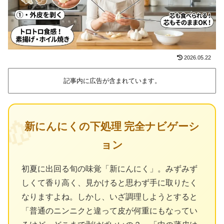
2026.05.22
記事内に広告が含まれています。
🧄
新にんにくの下処理 完全ナビゲーシ
ョン
初夏に出回る旬の味覚「新にんにく」。みずみず
しくて香り高く、見かけると思わず手に取りたく
なりますよね。しかし、いざ調理しようとすると
「普通のニンニクと違って皮が何重にもなってい