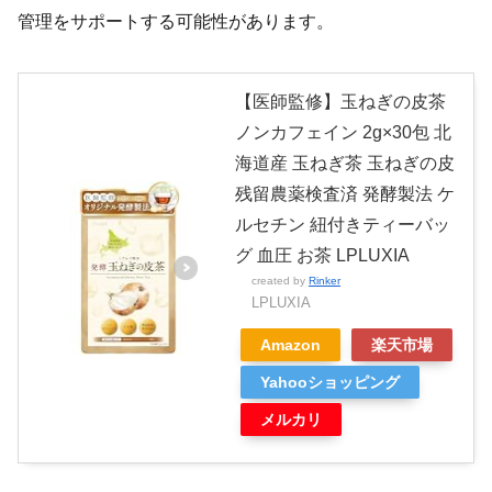
管理をサポートする可能性があります。
【医師監修】玉ねぎの皮茶
ノンカフェイン 2g×30包 北
海道産 玉ねぎ茶 玉ねぎの皮
残留農薬検査済 発酵製法 ケ
ルセチン 紐付きティーバッ
グ 血圧 お茶 LPLUXIA
created by
Rinker
LPLUXIA
Amazon
楽天市場
Yahooショッピング
メルカリ