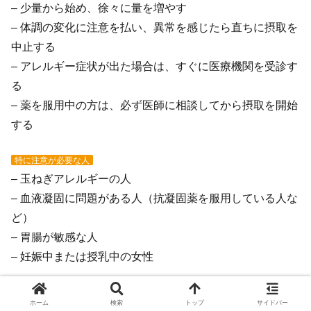
– 少量から始め、徐々に量を増やす
– 体調の変化に注意を払い、異常を感じたら直ちに摂取を
中止する
– アレルギー症状が出た場合は、すぐに医療機関を受診す
る
– 薬を服用中の方は、必ず医師に相談してから摂取を開始
する
特に注意が必要な人
– 玉ねぎアレルギーの人
– 血液凝固に問題がある人（抗凝固薬を服用している人な
ど）
– 胃腸が敏感な人
– 妊娠中または授乳中の女性
これらの人々は、玉ねぎの皮茶を飲む前に医師に相談する
ホーム
検索
トップ
サイドバー