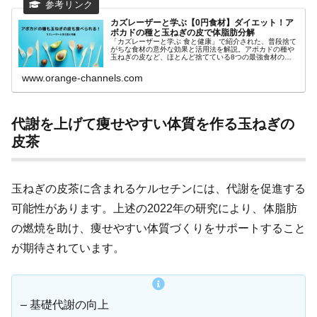
カズレーザーと学ぶ【0円食材】ダイエット！ア
ボカドの種と玉ねぎの皮で体脂肪分解
「カズレーザーと学ぶ 食と健康」で紹介された、普段捨て
がちな食材の意外な効果と活用法を解説。アボカドの種や
玉ねぎの皮など、ほとんど捨てている8つの最強食材の驚
くべき栄養価と健康効果を詳しく紹介。食費節約にもつな
がる新しい食材活用法を学べます。
www.orange-channels.com
代謝を上げて痩せやすい体質を作る玉ねぎの
皮茶
玉ねぎの皮茶に含まれるケルセチンには、代謝を促進する
可能性があります。上述の2022年の研究により、体脂肪
の燃焼を助け、痩せやすい体質づくりをサポートすること
が期待されています。
– 基礎代謝の向上