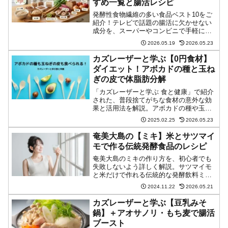
すめ一覧と腸活レシピ
発酵性食物繊維の多い食品ベスト10をご
紹介！テレビで話題の腸活に欠かせない
成分を、スーパーやコンビニで手軽に買
える食材から厳選しました。オーツ麦な
2026.05.19
2026.05.23
どの具体的な食材一覧や、ヨーグルトと
合わせた効果的な食べ方、気になる「お
カズレーザーと学ぶ【0円食材】
なら」の疑問まで徹底解説します。
ダイエット！アボカドの種と玉ね
ぎの皮で体脂肪分解
「カズレーザーと学ぶ 食と健康」で紹介
された、普段捨てがちな食材の意外な効
果と活用法を解説。アボカドの種や玉ね
ぎの皮など、ほとんど捨てている8つの最
2025.02.25
2026.05.23
強食材の驚くべき栄養価と健康効果を詳
しく紹介。食費節約にもつながる新しい
奄美大島の【ミキ】米とサツマイ
食材活用法を学べます。
モで作る伝統発酵食品のレシピ
奄美大島のミキの作り方を、初心者でも
失敗しないよう詳しく解説。サツマイモ
と米だけで作れる伝統的な発酵飲料ミキ
は、1mlあたり1億個以上の乳酸菌を含む
2024.11.22
2026.05.21
健康ドリンクです。
カズレーザーと学ぶ【豆乳みそ
鍋】＋アオサノリ・もち麦で腸活
ブースト