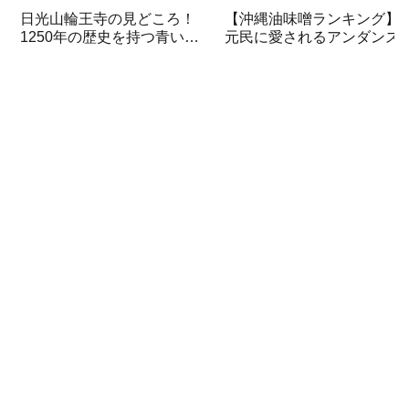
日光山輪王寺の見どころ！
【沖縄油味噌ランキング】
1250年の歴史を持つ青い開
元民に愛されるアンダンス
運秘仏五大明王を初公開
おすすめ3選