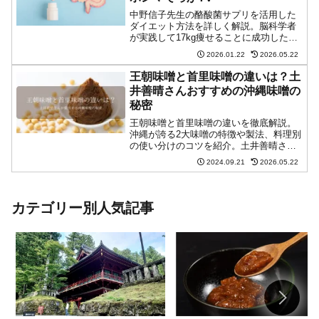
中野信子先生の酪酸菌サプリを活用した
ダイエット方法を詳しく解説。脳科学者
が実践して17kg痩せることに成功した、
科学的根拠に基づく新しいダイエット法
2026.01.22
2026.05.22
とは？酪酸菌サプリの選び方から効果的
な摂取方法、継続のコツまで、誰でも実
王朝味噌と首里味噌の違いは？土
践できる具体的な方法をご紹介します。
井善晴さんおすすめの沖縄味噌の
秘密
王朝味噌と首里味噌の違いを徹底解説。
沖縄が誇る2大味噌の特徴や製法、料理別
の使い分けのコツを紹介。土井善晴さん
も注目する沖縄味噌の魅力や、伝統的な
2024.09.21
2026.05.22
味噌汁レシピ、アレンジレシピも掲載。
沖縄の食文化を存分に楽しむための情報
が満載です。
カテゴリー別人気記事