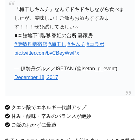
「梅干しキムチ」なんてドキドキしながら食べま
したが、美味しい！ご飯もお酒もすすみま
す！！！ぜひ試してほしい～
■本館地下1階/柳香姫の台所 妻家房
#伊勢丹新宿店
#梅干し
#キムチ
#コラボ
pic.twitter.com/bvCBeyWwPx
— 伊勢丹グルメ／ISETAN (@isetan_g_event)
December 18, 2017
クエン酸でエネルギー代謝アップ
甘み・酸味・辛みのバランスが絶妙
ご飯のおかずに最適