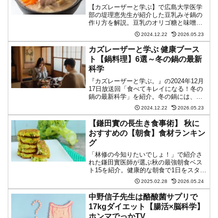
【カズレーザーと学ぶ】で広島大学医学
部の堤理恵先生が紹介した豆乳みそ鍋の
作り方を解説。豆乳のオリゴ糖と味噌の
乳酸菌の相乗効果で腸内環境を整え、ア
2024.12.22
2026.05.23
オサノリのラムナン硫酸が善玉菌を増や
す効果も。具材の切り方や入れるタイミ
カズレーザーと学ぶ 健康ブース
ング、味噌を入れる温度まで、科学的根
ト【鍋料理】6選～冬の鍋の最新
拠に基づいた調理のコツを詳しく紹介。
科学
シメには食物繊維たっぷりのもち麦を使
用することで、さらなる腸活効果が期待
『カズレーザーと学ぶ。』の2024年12月
できます。
17日放送回「食べてキレイになる！冬の
鍋の最新科学」を紹介。冬の鍋には、美
容と健康に嬉しい効果があることが最新
2024.12.22
2026.05.23
の研究でわかってきました。科学的根拠
に基づいた6つの鍋レシピと、その効果を
【鎌田實の長生き食事術】 秋に
最大限に引き出すポイントを詳しく解説
おすすめの【朝食】食材ランキン
します。
グ
「林修の今知りたいでしょ！」で紹介さ
れた鎌田實医師が選ぶ秋の最強朝食ベス
ト15を紹介。健康的な朝食で1日をスター
トさせたい方必見！豚肉やブロッコリ
2025.02.28
2026.05.24
ー、納豆など、栄養満点の食材で免疫力
アップや秋太り予防を。毎日の健康づく
中野信子先生は酪酸菌サプリで
りに役立つ情報が満載です。
17kgダイエット【腸活×脳科学】
ホンマでっかTV