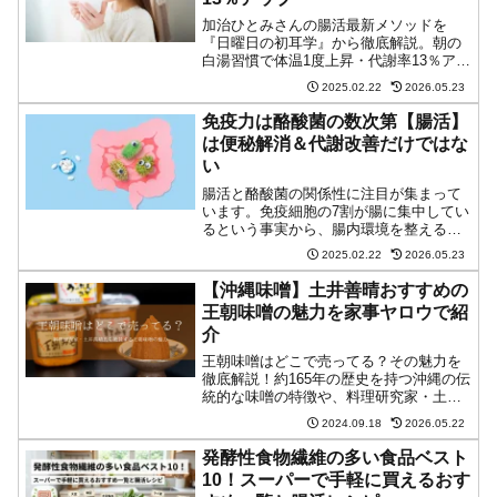
加治ひとみさんの腸活最新メソッドを
『日曜日の初耳学』から徹底解説。朝の
白湯習慣で体温1度上昇・代謝率13％アッ
プ、発酵食品は夜摂取がベストなど、科
2025.02.22
2026.05.23
学的根拠に基づく効果的な腸活法を紹
介。中島健人さんも実践した30秒腸もみ
免疫力は酪酸菌の数次第【腸活】
や、林修さん・田中律子さんの検査結果
は便秘解消＆代謝改善だけではな
から見えてきた、正しい腸活のポイント
い
が満載です。
腸活と酪酸菌の関係性に注目が集まって
います。免疫細胞の7割が腸に集中してい
るという事実から、腸内環境を整えるこ
とが健康維持の鍵となることがわかって
2025.02.22
2026.05.23
きました。医師の解説による最新の研究
結果と、効果的な発酵食品の摂取タイミ
【沖縄味噌】土井善晴おすすめの
ング、胃腸ケアの方法まで詳しく解説。
王朝味噌の魅力を家事ヤロウで紹
あなたに合った正しい腸活の始め方がわ
介
かります。
王朝味噌はどこで売ってる？その魅力を
徹底解説！約165年の歴史を持つ沖縄の伝
統的な味噌の特徴や、料理研究家・土井
善晴氏も絶賛する理由、和食から洋食ま
2024.09.18
2026.05.22
で楽しめるレシピ、正しい保存方法まで
ご紹介。あなたの料理の幅が大きく広が
発酵性食物繊維の多い食品ベスト
ること間違いなしです。
10！スーパーで手軽に買えるおす