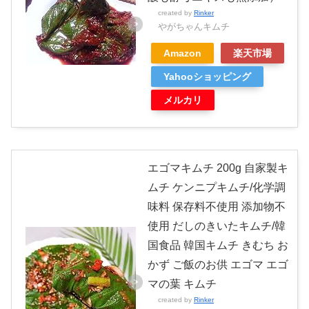
created by
Rinker
やがちゃんキムチ
Amazon
楽天市場
Yahooショッピング
メルカリ
エゴマキムチ 200g 自家製キ
ムチ ケンニプキムチ/化学調
味料 保存料不使用 添加物不
使用 だしのきいたキムチ/韓
国食品 韓国キムチ きむち お
かず ご飯のお供 エゴマ エゴ
マの葉 キムチ
created by
Rinker