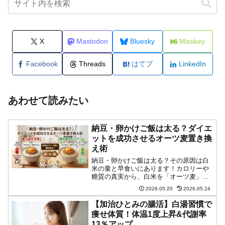
X
Mastodon
Bluesky
Misskey
Facebook
Threads
はてブ
LinkedIn
あわせて読みたい
納豆・卵かけご飯は太る？ダイエ
ットを成功させるオーツ麦置き換
え術
納豆・卵かけご飯は太る？その原因は白
米の量と早食いにあります！カロリーや
糖質の真実から、白米を「オーツ麦」に
置き換えてダイエットを成功させる最強
2026.05.20
2026.05.24
の食べ方まで徹底解説。我慢せずに美味
しく痩せるアレンジレシピも必見です。
【加治ひとみの腸活】白湯習慣で
痩せ体質！体温1度上昇&代謝率
13％アップ