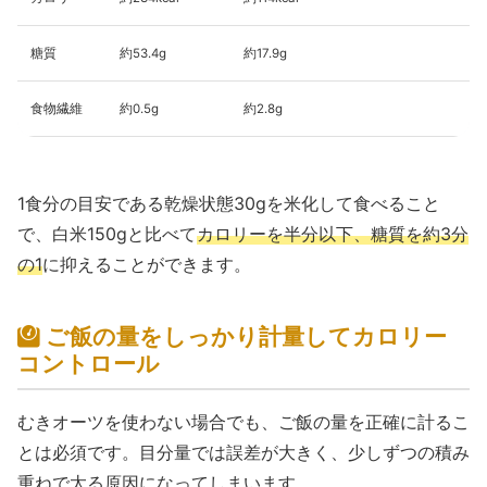
糖質
約53.4g
約17.9g
食物繊維
約0.5g
約2.8g
1食分の目安である乾燥状態30gを米化して食べること
で、白米150gと比べて
カロリーを半分以下、糖質を約3分
の1
に抑えることができます。
ご飯の量をしっかり計量してカロリー
コントロール
むきオーツを使わない場合でも、ご飯の量を正確に計るこ
とは必須です。目分量では誤差が大きく、少しずつの積み
重ねで太る原因になってしまいます。