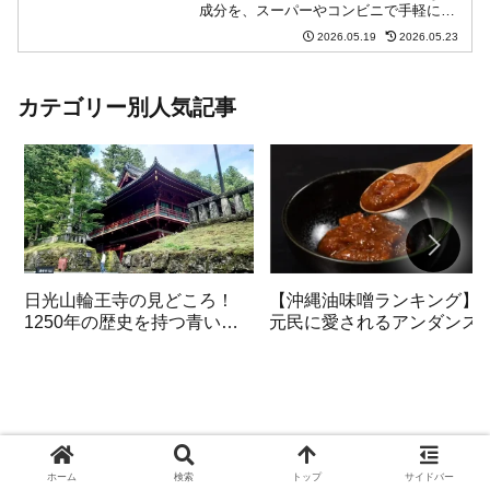
成分を、スーパーやコンビニで手軽に買
える食材から厳選しました。オーツ麦な
2026.05.19
2026.05.23
どの具体的な食材一覧や、ヨーグルトと
合わせた効果的な食べ方、気になる「お
なら」の疑問まで徹底解説します。
カテゴリー別人気記事
日光山輪王寺の見どころ！
【沖縄油味噌ランキング】
1250年の歴史を持つ青い開
元民に愛されるアンダンス
運秘仏五大明王を初公開
おすすめ3選
ホーム
検索
トップ
サイドバー