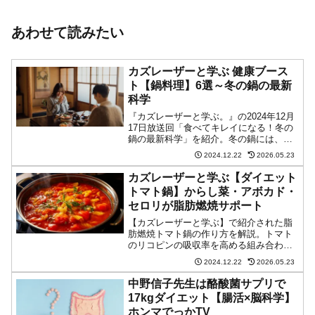
あわせて読みたい
カズレーザーと学ぶ 健康ブース
ト【鍋料理】6選～冬の鍋の最新
科学
『カズレーザーと学ぶ。』の2024年12月
17日放送回「食べてキレイになる！冬の
鍋の最新科学」を紹介。冬の鍋には、美
容と健康に嬉しい効果があることが最新
2024.12.22
2026.05.23
の研究でわかってきました。科学的根拠
に基づいた6つの鍋レシピと、その効果を
カズレーザーと学ぶ【ダイエット
最大限に引き出すポイントを詳しく解説
トマト鍋】からし菜・アボカド・
します。
セロリが脂肪燃焼サポート
【カズレーザーと学ぶ】で紹介された脂
肪燃焼トマト鍋の作り方を解説。トマト
のリコピンの吸収率を高める組み合わせ
や、からし菜のケンフェロールによる脂
2024.12.22
2026.05.23
肪燃焼効果など、最新の研究に基づいた
健康効果が期待できるレシピです。具材
中野信子先生は酪酸菌サプリで
の選び方から順番、シメまで、美味しく
17kgダイエット【腸活×脳科学】
作るコツを詳しく紹介。
ホンマでっかTV