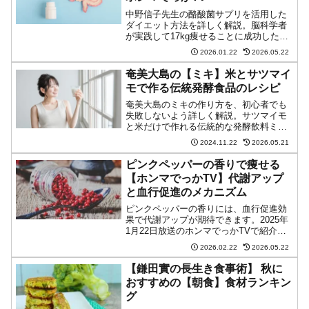
中野信子先生の酪酸菌サプリを活用した
ダイエット方法を詳しく解説。脳科学者
が実践して17kg痩せることに成功した、
科学的根拠に基づく新しいダイエット法
2026.01.22
2026.05.22
とは？酪酸菌サプリの選び方から効果的
な摂取方法、継続のコツまで、誰でも実
奄美大島の【ミキ】米とサツマイ
践できる具体的な方法をご紹介します。
モで作る伝統発酵食品のレシピ
奄美大島のミキの作り方を、初心者でも
失敗しないよう詳しく解説。サツマイモ
と米だけで作れる伝統的な発酵飲料ミキ
は、1mlあたり1億個以上の乳酸菌を含む
2024.11.22
2026.05.21
健康ドリンクです。
ピンクペッパーの香りで痩せる
【ホンマでっかTV】代謝アップ
と血行促進のメカニズム
ピンクペッパーの香りには、血行促進効
果で代謝アップが期待できます。2025年
1月22日放送のホンマでっかTVで紹介さ
れた、香りを活用した新しい痩身法を詳
2026.02.22
2026.05.22
しく解説。恋愛状態に似たホルモンバラ
ンスで痩せやすい体質を目指せます。誰
【鎌田實の長生き食事術】 秋に
でも簡単に実践できる方法から、食材と
おすすめの【朝食】食材ランキン
しての活用法まで徹底紹介します。
グ