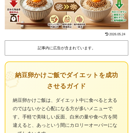
2026.05.24
記事内に広告が含まれています。
🍚
納豆卵かけご飯でダイエットを成功
させるガイド
納豆卵かけご飯は、ダイエット中に食べると太る
のではないかと心配になる方が多いメニューで
す。手軽で美味しい反面、白米の量や食べ方を間
違えると、あっという間にカロリーオーバーにな