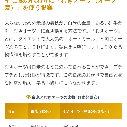
ご飯の代わりに「むきオーツ（オーツ
麦）」を使う提案
太らないための最強の裏技が、白米の全量、あるいは半分
を「むきオーツ」に置き換える方法です。「むきオーツ」
とは、ダイエットで大人気の「オートミール」と同じオー
ツ麦のこと。これにより、糖質を大幅にカットしながら食
物繊維を増やすことができます。
むきオーツは白米のように炊いて食べることができ、プチ
プチとした食感が特徴です。この食感のおかげで自然と噛
む回数が増え、早食い防止にもつながります。
白米とむきオーツの比較（1食分目安）
項目
白米（150g）
むきオーツ（乾燥30gを米化）
カロリー
約234kcal
約114kcal