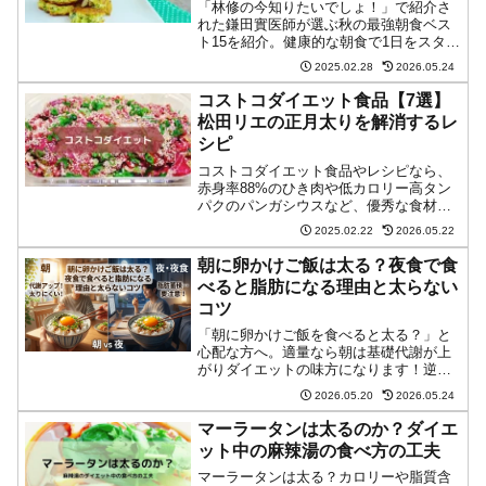
「林修の今知りたいでしょ！」で紹介さ
れた鎌田實医師が選ぶ秋の最強朝食ベス
ト15を紹介。健康的な朝食で1日をスター
トさせたい方必見！豚肉やブロッコリ
2025.02.28
2026.05.24
ー、納豆など、栄養満点の食材で免疫力
アップや秋太り予防を。毎日の健康づく
コストコダイエット食品【7選】
りに役立つ情報が満載です。
松田リエの正月太りを解消するレ
シピ
コストコダイエット食品やレシピなら、
赤身率88%のひき肉や低カロリー高タン
パクのパンガシウスなど、優秀な食材を
使って健康的に痩せられます。管理栄養
2025.02.22
2026.05.22
士監修のもと、10分で作れる簡単レシピ
や大容量パックの保存方法まで詳しく紹
朝に卵かけご飯は太る？夜食で食
介します。
べると脂肪になる理由と太らない
コツ
「朝に卵かけご飯を食べると太る？」と
心配な方へ。適量なら朝は基礎代謝が上
がりダイエットの味方になります！逆に
夜食や夜に食べると脂肪として蓄積され
2026.05.20
2026.05.24
やすいため要注意。朝と夜で変わる太る
理由と、夜でも罪悪感なく食べるための
マーラータンは太るのか？ダイエ
むきオーツ（オーツ麦）活用術などを解
ット中の麻辣湯の食べ方の工夫
説します。
マーラータンは太る？カロリーや脂質含