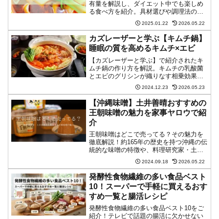
有量を解説し、ダイエット中でも楽しめ
る食べ方を紹介。具材選びや調理法の工
夫で、美味しく健康的にマーラータンを
2025.01.22
2026.05.22
楽しむコツを解説。カルディの素の活用
法や、薬膳効果を高める自家製レシピま
カズレーザーと学ぶ【キムチ鍋】
で、必見の情報が満載です。
睡眠の質を高めるキムチ×エビ
【カズレーザーと学ぶ】で紹介されたキ
ムチ鍋の作り方を解説。キムチの乳酸菌
とエビのグリシンが織りなす相乗効果
で、質の良い睡眠へと導く特別なレシピ
2024.12.23
2026.05.23
です。レタスの苦味成分「ラクチュコピ
クリン」の鎮静効果も加わり、安眠をサ
【沖縄味噌】土井善晴おすすめの
ポート。具材の選び方から切り方、入れ
王朝味噌の魅力を家事ヤロウで紹
るタイミングまで、効果を最大限に引き
介
出すポイントを詳しく紹介します。
王朝味噌はどこで売ってる？その魅力を
徹底解説！約165年の歴史を持つ沖縄の伝
統的な味噌の特徴や、料理研究家・土井
善晴氏も絶賛する理由、和食から洋食ま
2024.09.18
2026.05.22
で楽しめるレシピ、正しい保存方法まで
ご紹介。あなたの料理の幅が大きく広が
発酵性食物繊維の多い食品ベスト
ること間違いなしです。
10！スーパーで手軽に買えるおす
すめ一覧と腸活レシピ
発酵性食物繊維の多い食品ベスト10をご
紹介！テレビで話題の腸活に欠かせない