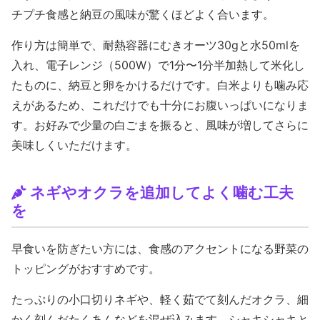
チプチ食感と納豆の風味が驚くほどよく合います。
作り方は簡単で、耐熱容器にむきオーツ30gと水50mlを
入れ、電子レンジ（500W）で1分〜1分半加熱して米化し
たものに、納豆と卵をかけるだけです。白米よりも噛み応
えがあるため、これだけでも十分にお腹いっぱいになりま
す。お好みで少量の白ごまを振ると、風味が増してさらに
美味しくいただけます。
ネギやオクラを追加してよく噛む工夫
を
早食いを防ぎたい方には、食感のアクセントになる野菜の
トッピングがおすすめです。
たっぷりの小口切りネギや、軽く茹でて刻んだオクラ、細
かく刻んだたくあんなどを混ぜ込みます。
シャキシャキと