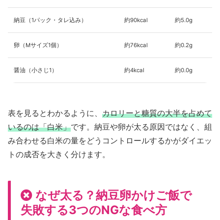
納豆（1パック・タレ込み）
約90kcal
約5.0g
卵（Mサイズ1個）
約76kcal
約0.2g
醤油（小さじ1）
約4kcal
約0.0g
表を見るとわかるように、
カロリーと糖質の大半を占めて
いるのは「白米」
です。納豆や卵が太る原因ではなく、組
み合わせる白米の量をどうコントロールするかがダイエッ
トの成否を大きく分けます。
なぜ太る？納豆卵かけご飯で
失敗する3つのNGな食べ方