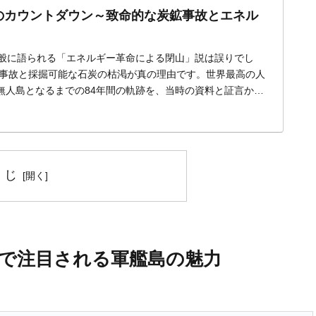
のカウントダウン～致命的な炭鉱事故とエネル
一般に語られる「エネルギー革命による閉山」説は誤りでし
炭鉱事故と採掘可能な石炭の枯渇が真の理由です。世界最高の人
無人島となるまでの84年間の軌跡を、当時の資料と証言から
くじ
で注目される軍艦島の魅力