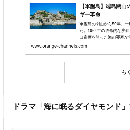
【軍艦島】端島閉山
ギー革命
軍艦島の閉山から50年。
た。1964年の致命的な
口密度を誇った海の要塞が
解き明かします。
www.orange-channels.com
も
ドラマ「海に眠るダイヤモンド」