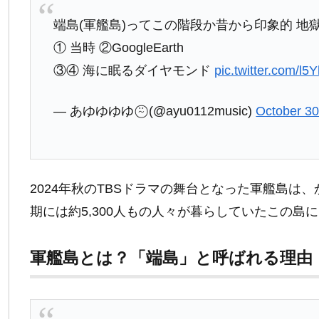
端島(軍艦島)ってこの階段か昔から印象的 地
① 当時 ②GoogleEarth
③④ 海に眠るダイヤモンド
pic.twitter.com/l
— あゆゆゆゆ ⍨⃝ (@ayu0112music)
October 30
2024年秋のTBSドラマの舞台となった軍艦島
期には約5,300人もの人々が暮らしていたこの
軍艦島とは？「端島」と呼ばれる理由