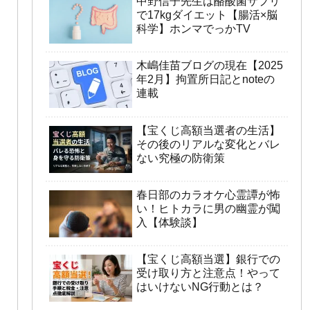
中野信子先生は酪酸菌サプリ
で17kgダイエット【腸活×脳
科学】ホンマでっかTV
木嶋佳苗ブログの現在【2025
年2月】拘置所日記とnoteの
連載
【宝くじ高額当選者の生活】
その後のリアルな変化とバレ
ない究極の防衛策
春日部のカラオケ心霊譚が怖
い！ヒトカラに男の幽霊が闖
入【体験談】
【宝くじ高額当選】銀行での
受け取り方と注意点！やって
はいけないNG行動とは？