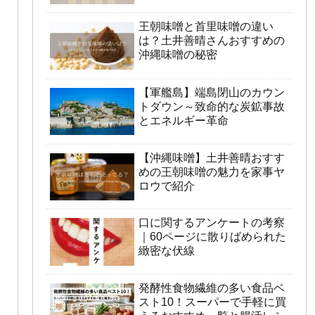
王朝味噌と首里味噌の違い
は？土井善晴さんおすすめの
沖縄味噌の秘密
【軍艦島】端島閉山のカウン
トダウン～致命的な炭鉱事故
とエネルギー革命
【沖縄味噌】土井善晴おすす
めの王朝味噌の魅力を家事ヤ
ロウで紹介
口に関するアンケートの考察
｜60ページに散りばめられた
緻密な伏線
発酵性食物繊維の多い食品ベ
スト10！スーパーで手軽に買