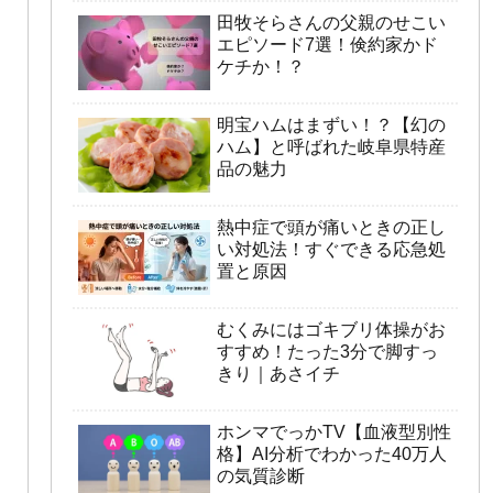
田牧そらさんの父親のせこい
エピソード7選！倹約家かド
ケチか！？
明宝ハムはまずい！？【幻の
ハム】と呼ばれた岐阜県特産
品の魅力
熱中症で頭が痛いときの正し
い対処法！すぐできる応急処
置と原因
むくみにはゴキブリ体操がお
すすめ！たった3分で脚すっ
きり｜あさイチ
ホンマでっかTV【血液型別性
格】AI分析でわかった40万人
の気質診断