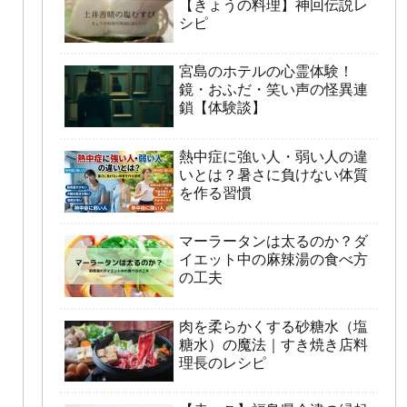
【きょうの料理】神回伝説レ
シピ
宮島のホテルの心霊体験！
鏡・おふだ・笑い声の怪異連
鎖【体験談】
熱中症に強い人・弱い人の違
いとは？暑さに負けない体質
を作る習慣
マーラータンは太るのか？ダ
イエット中の麻辣湯の食べ方
の工夫
肉を柔らかくする砂糖水（塩
糖水）の魔法｜すき焼き店料
理長のレシピ