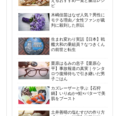
えるおすすめ一覧と腸活レシ
ピ
木嶋佳苗はなぜ人気？男性に
モテる理由／女性ファンが裁
判に殺到した所以
生まれ変わり実話【日本】戦
艦大和の乗組員？なつきくん
の前世と転生
栗原はるみの息子【栗原心
平】事故報道の真実｜ケンタ
ロウ復帰待ちで引き継いだ男
子ごはん
カズレーザーと学ぶ【石狩
鍋】いりぬか×鮭×バターで美
肌をブースト
土井善晴の塩むすびの作り方