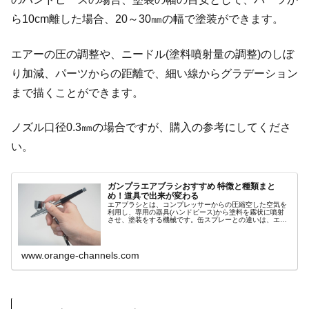
ら10cm離した場合、20～30㎜の幅で塗装ができます。
エアーの圧の調整や、ニードル(塗料噴射量の調整)のしぼ
り加減、パーツからの距離で、細い線からグラデーション
まで描くことができます。
ノズル口径0.3㎜の場合ですが、購入の参考にしてくださ
い。
ガンプラエアブラシおすすめ 特徴と種類まと
め！道具で出来が変わる
エアブラシとは、コンプレッサーからの圧縮空した空気を
利用し、専用の器具(ハンドピース)から塗料を霧状に噴射
させ、塗装をする機械です。缶スプレーとの違いは、エア
ー圧の調整・吐出量の調整・塗装範囲の調整ができ、調整
次第でグラデーション塗装も可能です。
www.orange-channels.com