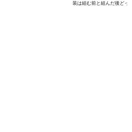
装は組む前と組んだ後どっ
が簡単？