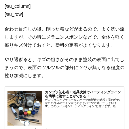
[/su_column]
[/su_row]
合わせ目消しの後、削った粉などが出るので、よく洗い流
しますが、その時にメラニンスポンジなどで、全体を軽く
擦りキズ付けておくと、塗料の定着がよくなります。
やり過ぎると、キズの粗さがそのまま塗装の表面に出てし
まうので、表面のツルツルの部分にツヤが無くなる程度の
擦り加減にします。
ガンプラ初心者！道具次第でパーティングライン
を簡単に消すことができる！
ガンプラなどプラモデルのパーツは製造の過程で型の合わ
せ目の部分のラインがそのままパーツに残ってしまいま
す。このラインを“パーティングライン”と言います。最近
のガンプラは、このパーティングラインは目立たなくなっ
てきていますが、旧キットになればなるほどパーティング
ラインは目立ち、キレイに仕上げるには非常にウザい存在
です。