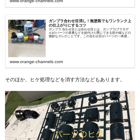
www.orange-channels.com
ガンプラ合わせ目消し！無塗装でもワンランク上
の仕上がりにするコツ
ガンプラ 合わせ目とは合わせ目とは、ガンプラ(プラモデ
ル)のパーツの表裏などを組付けた際にできる筋や線などの
微妙なズレのことです。この合わせ目がパーツの一体感を
無くしてしまいおもちゃ感を出し、できれば消したい部分
です。ガンプラを制作する中で...
www.orange-channels.com
そのほか、ヒケ処理などを消す方法などもあります。