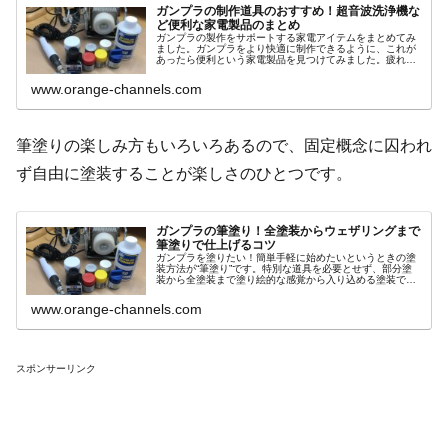
ガンプラの制作道具のおすすめ！超音波洗浄機な
ど便利な家電製品のまとめ
ガンプラの製作をサポートする家電アイテムをまとめてみ
ました。ガンプラをより快適に制作できるように、これが
あったら便利という家電製品を見つけてみました。疲れ目
対策、作業効率アップに役立つアイテムです。ガンプラの
制作環境まず最初に必要だと感じた...
www.orange-channels.com
筆塗りの楽しみ方もいろいろあるので、固定概念に囚われ
ず自由に塗装することが楽しさのひとつです。
ガンプラの筆塗り！全塗装からウェザリングまで
筆塗りで仕上げるコツ
ガンプラを塗りたい！簡単手軽に始めたいというときの塗
装方法が“筆塗り”です。特別な道具を必要とせず、部分塗
装から全塗装まで塗り絵的な感覚から入り込める塗装で
す。技術の向上とともに汚しテクニックなどもマスターで
き、よりリアルなガンプラの製作ができます。
www.orange-channels.com
スポンサーリンク