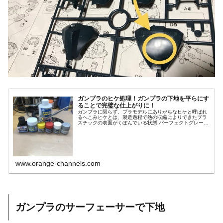
ガンプラのヒケ処理！ガンプラの下地を平らにす
ることで完璧な仕上がりに！
ガンプラに限らず、プラモデルにありがちなヒケと呼ばれ
るへこみヒケとは、製造過程で熱の収縮によりできたプラ
スチックの表面がくぼんでいる状態 パーフェクトグレード
など、大きい部品にヒケが目立ちやすく、ある意味宿命と
もいえます。素組の無塗装ならば...
www.orange-channels.com
ガンプラのサーフェーサーで下地