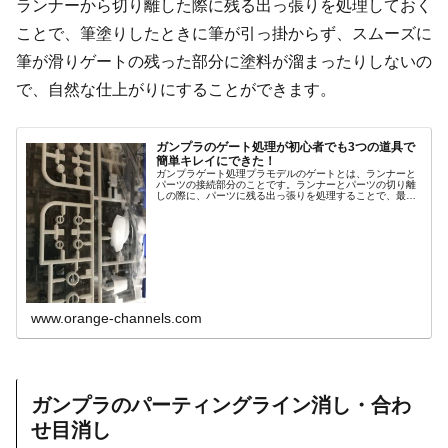
ランナーから切り離した際に残る出っ張りを処理しておく
ことで、筆塗りしたときに筆が引っ掛からず、スムーズに
筆が滑りゲートの残った部分に塗料が溜まったりしないの
で、自然な仕上がりにすることができます。
ガンプラのゲート処理が初心者でも3つの道具で
簡単キレイにできた！
ガンプラゲート処理プラモデルのゲートとは、ランナーと
パーツの接続部分のことです。ランナーとパーツの切り離
しの際に、パーツに残る出っ張りを処理することで、最後
の仕上がったときの出来に違いがでます。ただ切っただけ
だとバリなどが残り、最終段階での...
www.orange-channels.com
ガンプラのパーティングライン消し・合わ
せ目消し